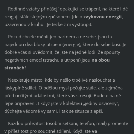
Rodinné vztahy přinášejí opakující se trápení, na které lidé
reagují stále stejným způsobem. Jde o
zvykovou energii,
uzavřenou v kruhu. Je těžké z ní vystoupit.
Pokud chcete měnit jen partnera a ne sebe, jsou tu
najednou dva bloky utrpení (energie), které do sebe buší. Je
dobré včas si uvědomit, že jste na jedné lodi. Že spousty
negativních emocí (strachu a utrpení) jsou
na obou
stranách!
Neexistuje místo, kde by nešlo trpělivě naslouchat a
láskyplně sdílet. O bdělou mysl pečujte stále, ale zejména
před určitými událostmi, které vás stresují. Budete na ně
lépe připraveni. I když jste v kolektivu „jediný osvícený“,
dýchejte vědomě vy sami. I tak se situace zlepší.
Každou příležitost (osobní setkání, telefon, mail) proměňte
v příležitost pro soucitné sdílení. Když jste
ve