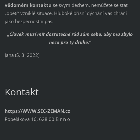
vědomém kontaktu
se svým dechem, nemůžete se stát
„obětí“ vzniklé situace. Hluboké břišní dýchání vás chrání
jako bezpečnostní pás.
„Člověk musí mít dostatečně rád sám sebe, aby mu zbylo
něco pro ty druhé.“
Jana (5. 3. 2022)
Kontakt
https://WWW.SEC-ZEMAN.cz
Popelákova 16, 628 00 B r n o