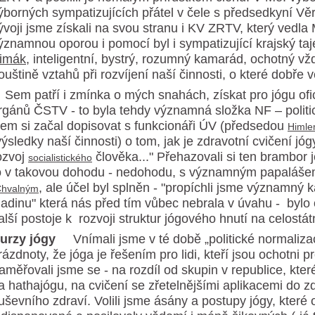
ýborných sympatizujících přátel v čele s předsedkyní V
ývoji jsme získali na svou stranu i KV ZRTV, který vedla
ýznamnou oporou i pomocí byl i sympatizující krajský t
imák
, inteligentní, bystrý, rozumný kamarád, ochotný v
ouštině vztahů při rozvíjení naší činnosti, o které dobře v
em patří i zmínka o mých snahách, získat pro jógu ofici
rgánů ČSTV - to byla tehdy významná složka NF – politi
sem si začal dopisovat s funkcionáři ÚV (předsedou
Himl
výsledky naší činnosti) o tom, jak je zdravotní cvičení j
ozvoj
člověka..." Přehazovali si ten brambor 
socialistického
o v takovou dohodu - nedohodu, s významným papalá
, ale účel byl splněn - "propíchli jsme významný ka
hvalným
ladinu" která nás před tím vůbec nebrala v úvahu - bylo o 
alší postoje k rozvoji struktur jógového hnutí na celostát
urzy jógy
Vnímali jsme v té době „politické normaliz
rázdnoty, že jóga je řešením pro lidi, kteří jsou ochotni p
aměřovali jsme se - na rozdíl od skupin v republice, kter
a hathajógu, na cvičení se zřetelnějšími aplikacemi do z
uševního zdraví. Volili jsme ásány a postupy jógy, které