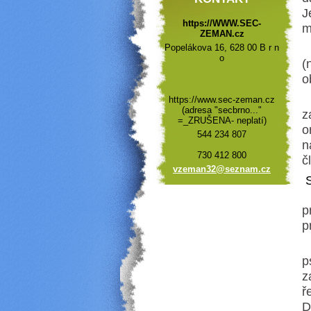
J
https://WWW.SEC-
m
ZEMAN.cz
T
Popelákova 16, 628 00 B r n
o
(
o
V
https://www.sec-zeman.cz
(adresa "secbrno..."
z
=_ZRUŠENA- neplatí)
o
544 234 807
n
730 412 800
č
vzeman32
@seznam.
cz
S
V
p
p
B
p
z
ř
D