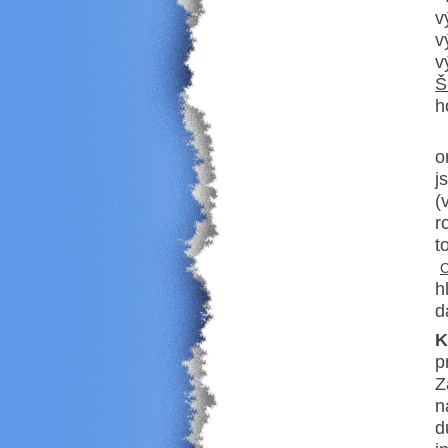
v
v
v
Š
h
S
o
j
(
r
t
C
h
d
K
p
Z
n
d