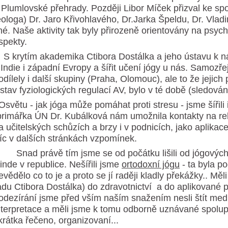
 Plumlovské přehrady. Později Libor Míček přizval ke spo
eologa) Dr. Jaro Křivohlavého, Dr.Jarka Špeldu, Dr. Vla
iné. Naše aktivity tak byly přirozeně orientovány na psyc
spekty.
 krytím akademika Ctibora Dostálka a jeho ústavu k ná
 Indie i západní Evropy a šířit učení jógy u nás. Samozř
odílely i další skupiny (Praha, Olomouc), ale to že jejic
stav fyziologických regulací AV, bylo v té době (sledování
světu - jak jóga může pomáhat proti stresu - jsme šířili
primářka ÚN Dr. Kubálková nám umožnila kontakty na rehabi
a učitelských schůzích a brzy i v podnicích, jako aplikace
íc v dalších stránkách vzpomínek.
nad právě tím jsme se od počátku lišili od jógových a
 jinde v republice. Nešířili jsme
ortodoxní jógu
- ta byla po
evědělo co to je a proto se jí raději kladly překážky.. Mě
adu Ctibora Dostálka) do zdravotnictví a do aplikované p
odezírání jsme před vším naším snažením nesli štít med
nterpretace a měli jsme k tomu odborně uznávané spolupr
krátka řečeno, organizovaní...