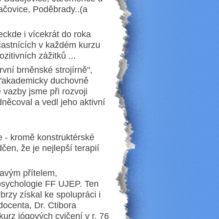
ačovice, Poděbrady..(a
eckde i vícekrát do roka
účastnících v každém kurzu
itivních zážitků ...
ní brněnské strojírně",
 "akademicky duchovně
 vazby jsme při rozvoji
něcoval a vedl jeho aktivní
 - kromě konstruktérské
čen, že je nejlepší terapií
tavým přítelem,
psychologie FF UJEP. Ten
brzy získal ke spolupráci i
docenta, Dr. Ctibora
kurz jógových cvičení v r. 76