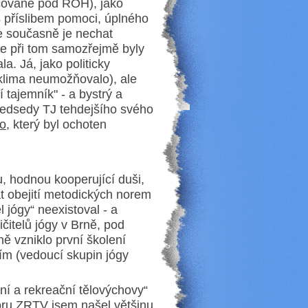
ancované pod ROH), jako
 a s příslibem pomoci, úplného
le současně je nechat
e při tom samozřejmě byly
la. Já, jako politicky
é klima neumožňovalo), ale
 tajemník" - a bystrý a
 předsedy TJ tehdejšího svého
ho
, který byl ochoten
hodnou kooperující duši,
 obejití metodických norem
l jógy“ neexistoval - a
vičitelů jógy v Brně, pod
ně vzniklo první školení
tím (vedoucí skupin jógy
í a rekreační tělovýchovy“
boru ZRTV jsem našel většinu