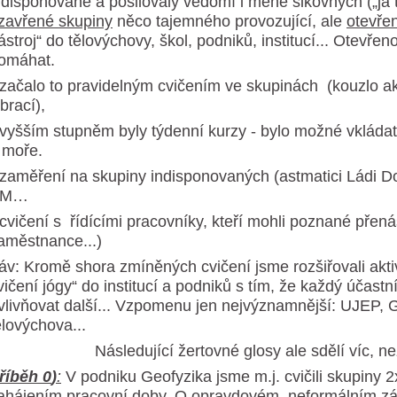
ndisponované a posilovaly vědomí i méně šikovných („já 
zavřené skupiny
něco tajemného provozující, ale
otevře
ástroj“ do tělovýchovy, škol, podniků, institucí... Otevře
omáhat.
 začalo to pravidelným cvičením ve skupinách (kouzlo akt
ibrací),
 vyšším stupněm byly týdenní kurzy - bylo možné vkládat 
 moře.
 zaměření na skupiny indisponovaných (astmatici Ládi D
SM…
 cvičení s řídícími pracovníky, kteří mohli poznané přená
aměstnance...)
áv: Kromě shora zmíněných cvičení jsme rozšiřovali aktiv
vičení jógy“ do institucí a podniků s tím, že každý účast
vlivňovat další... Vzpomenu jen nejvýznamnější: UJEP, G
ělovýchova...
ásledující žertovné glosy ale sdělí víc, než e
říběh 0
)
:
V podniku Geofyzika jsme m.j. cvičili skupiny 2
ahájením pracovní doby. O opravdovém, neformálním záj