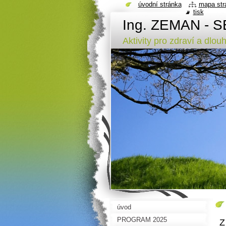
úvodní stránka
mapa str
tisk
Ing. ZEMAN - SE
Aktivity pro zdraví a dlou
úvod
PROGRAM 2025
Z