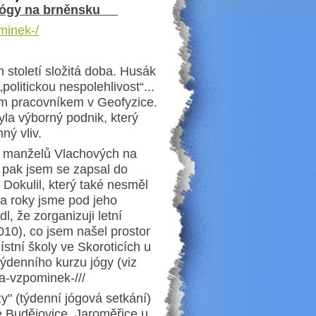
í jógy na brněnsku
ominek-/
století složitá doba. Husák
politickou nespolehlivost“...
kým pracovníkem v Geofyzice.
la výborný podnik, který
ný vliv.
h manželů Vlachových na
 pak jsem se zapsal do
 Dokulil, který také nesměl
va roky jsme pod jeho
l, že zorganizuji letní
2010), co jsem našel prostor
tní školy ve Skoroticích u
ýdenního kurzu jógy (viz
nka-vzpominek-///
" (týdenní jógová setkání)
é Budějovice, Jaroměřice u