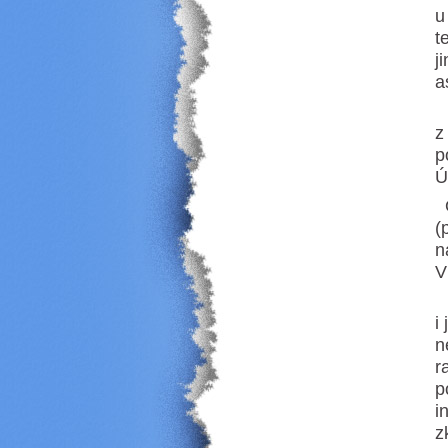
u
t
j
a
S
z
p
Ú
O
(
n
V
S
i
n
r
p
i
z