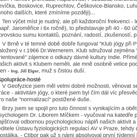
evíčka, Boskovice, Ruprechtov, Češkovice-Blansko, Luh
noho dalších, které zmíníme později)...
en výčet míst je nudný, ale při každoroční frekvenci - l
např. Jaroměřice i 6x ročně), to představuje při 40 - 60 
brovskou sumu kontaktů, poznání, radostí, zkušeností, poz
 Brně v té temné době dobře fungoval "Klub jógy při Prv
aložený v r.1966 Dr.Wernerem. Klub sdružoval zejména
rientované" zájemce o odkazy dávné kultury Indie. Přímé
ašich aktivit s Klubem neměli, ale mně osobně velice pod
len -
, muž s čistou duší.
Ing. Jiří Elger
polupráce-hosté
 Geofyzice jsem měl velmi dobré možnosti, věnovat se
ráce - aktivitám jógy, o které jsem byl čím dál víc přesvěd
ro naše "normalizací" postižené duše.
rzy jsem se spojil pro tuto činnost s vynikajícím a obě
sychologem Dr. Liborem Míčkem - vyučoval na katedře 
ajišťoval odbornou psychologickou náplň našich aktivit a 
editele Ústavu fyziologických regulací AV v Praze, tehdy 
ostálka. - Ctibor pak už s námi absolvoval první týdenní 