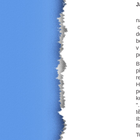
J
V
n
o
d
b
v
p
B
p
r
H
p
k
"
t
I
f
T