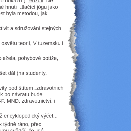
to dokážu“).
Rozdíl
: Ne
né hnutí
„tlačící jógu jako
nost byla metodou, jak
ivit a sdružování stejných
osvětu teorií, V tuzemsku i
oležela, pohybové potíže,
šet dál (na studenty,
ity pod štítem „zdravotních
ník po návratu bude
F, MND, zdravotnictví, i
ncyklopedický výčet...
x týdně ráno, před
mu svědčí, že lidé