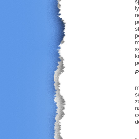
s
l
n
p
s
p
m
s
k
p
P
N
m
s
z
n
c
d
V
-