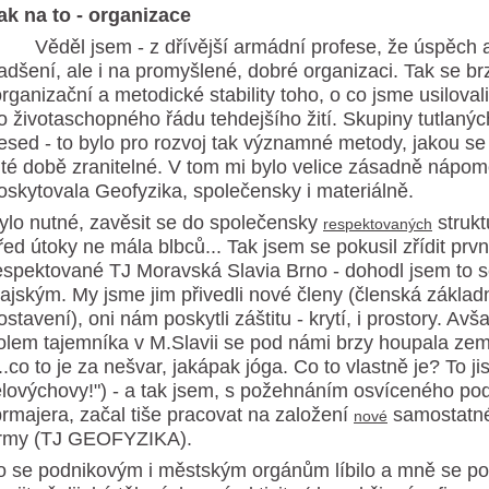
ak na to - organizace
ěděl jsem - z dřívější armádní profese, že úspěch ak
adšení, ale i na promyšlené, dobré organizaci. Tak se brz
rganizační a metodické stability toho, o co jsme usilovali
o životaschopného řádu tehdejšího žití. Skupiny tutlan
esed - to bylo pro rozvoj tak významné metody, jakou se 
 té době zranitelné. V tom mi bylo velice zásadně nápo
oskytovala Geofyzika, společensky i materiálně.
ylo nutné, zavěsit se do společensky
strukt
respektovaných
řed útoky ne mála blbců... Tak jsem se pokusil zřídit první
espektované TJ Moravská Slavia Brno - dohodl jsem to 
ajským. My jsme jim přivedli nové členy (členská základn
ostavení), oni nám poskytli záštitu - krytí, i prostory. Avš
olem tajemníka v M.Slavii se pod námi brzy houpala zem 
...co to je za nešvar, jakápak jóga. Co to vlastně je? To ji
ělovýchovy!") - a tak jsem, s požehnáním osvíceného po
brmajera, začal tiše pracovat na založení
samostatné
nové
irmy (TJ GEOFYZIKA).
o se podnikovým i městským orgánům líbilo a mně se po