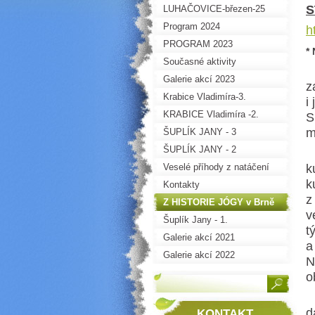
S
LUHAČOVICE-březen-25
Program 2024
h
PROGRAM 2023
*
Současné aktivity
(
Galerie akcí 2023
z
Krabice Vladimíra-3.
i
KRABICE Vladimíra -2.
S
m
ŠUPLÍK JANY - 3
ŠUPLÍK JANY - 2
M
Veselé příhody z natáčení
k
k
Kontakty
z
Z HISTORIE JÓGY v Brně
v
Šuplík Jany - 1.
t
Galerie akcí 2021
a
Galerie akcí 2022
N
o
P
d
KONTAKT