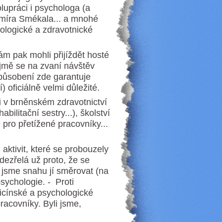
lupráci i psychologa (a
dimíra Smékala... a mnohé
hologické a zdravotnické
m pak mohli přijíždět hosté
ejmě se na zvaní návštěv
h působení zde garantuje
) oficiálně velmi důležité.
 i v brněnském zdravotnictví
litační sestry...), školství
 pro přetížené pracovníky...
ktivit, které se probouzely
dezřelá už proto, že se
li jsme snahu jí směrovat (na
sychologie. - Proti
icínské a psychologické
acovníky. Byli jsme,