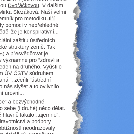
ěrou
Dvořáčkovou
. V dalším
 Mirka
Slezáková
. Naší velmi
ajemník pro metodiku
Jiří
ždy pomoci v nepřehledné
ěděl že je konspirativní...
ální záštitu ústředních
cké struktury země. Tak
) a přesvědčovat je
em
ógy významné pro "zdraví a
jeden na druhého. Vyústilo
šem ÚV ČSTV súdruhem
nál", zčeřili "ústřední
nás slyšet a to ovlivnilo i
ní úrovni...
ace“ a bezvýchodné
ro sebe (i druhé) něco dělat.
é hlavně lákalo „tajemno“,
dravotnictví a podpory
 obtížností neodrazovaly