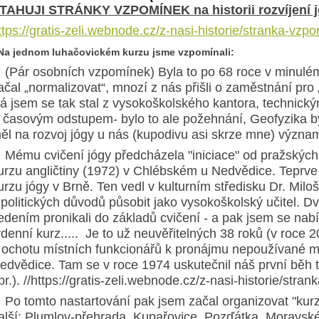
TAHUJI STRÁNKY VZPOMÍNEK na historii rozvíjen
ttps://gratis-zeli.webnode.cz/z-nasi-historie/stranka-vzp
 Na jednom luhačovickém kurzu jsme vzpomínali:
Pár osobních vzpomínek) Byla to po 68 roce v minulém 
ačal „normalizovat“, mnozí z nás přišli o zaměstnání pro „
 já jsem se tak stal z vysokoškolského kantora, technic
 časovým odstupem- bylo to ale požehnání, Geofyzika by
ěl na rozvoj jógy u nás (kupodivu asi skrze mne) význam
ému cvičení jógy předcházela "iniciace" od pražskýc
urzu angličtiny (1972) v Chlébském u Nedvědice. Teprve
urzu jógy v Brně. Ten vedl v kulturním středisku Dr. Miloš
 politických důvodů působit jako vysokoškolský učitel. D
edením pronikali do základů cvičení - a pak jsem se nabíd
ýdenní kurz..... Je to už neuvěřitelných 38 roků (v roce 
 ochotu místních funkcionářů k pronájmu nepoužívané mís
edvědice. Tam se v roce 1974 uskutečnil náš první běh t
br.). //https://gratis-zeli.webnode.cz/z-nasi-historie/stra
o tomto nastartování pak jsem začal organizovat "kurzy
alší: Plumlov-přehrada, Kupařovice, Pozďátka, Moravsk