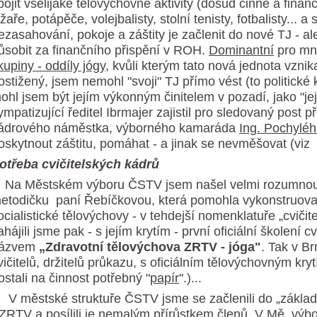
pojit všelijaké tělovýchovné aktivity (dosud činné a fin
yžaře, potápěče, volejbalisty, stolní tenisty, fotbalisty...
ezasahování, pokoje a záštity je začlenit do nové TJ - a
ůsobit za finančního přispění v ROH.
Dominantní
pro mn
kupiny - oddíly jógy
, kvůli kterým tato nová jednota vznika
ostižený, jsem nemohl "svoji" TJ přímo vést (to politick
ohl jsem být jejím výkonným činitelem v pozadí, jako "její
ympatizující ředitel Ibrmajer zajistil pro sledovaný post
ádrového náměstka, výborného kamaráda
Ing. Pochylé
oskytnout záštitu, pomáhat - a jinak se nevměšovat (viz
otřeba cvičitelských kádrů
a Městském výboru ČSTV jsem našel velmi rozumnou, 
etodičku paní Řebíčkovou, která pomohla vykonstruovat
ocialistické tělovýchovy - v tehdejší nomenklatuře „cvičite
ahájili jsme pak - s jejím krytím - první oficiální školení c
ázvem
„Zdravotní tělovýchova ZRTV - jóga"
. Tak v Br
vičitelů, držitelů průkazu, s oficiálním tělovýchovným kry
ostali na činnost potřebný "
papír
".)...
 městské struktuře ČSTV jsme se začlenili do „základn
 ZRTV a posílili je nemalým přírůstkem členů. V Mě. vý