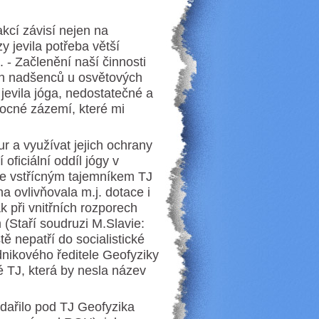
cí závisí nejen na
y jevila potřeba větší
. - Začlenění naší činnosti
ých nadšenců u osvětových
jevila jóga, nedostatečné a
mocné zázemí, které mi
ur a využívat jejich ochrany
 oficiální oddíl jógy v
se vstřícným tajemníkem TJ
a ovlivňovala m.j. dotace i
ak při vnitřních rozporech
(Staří soudruzi M.Slavie:
stě nepatří do socialistické
dnikového ředitele Geofyziky
 TJ, která by nesla název
dařilo pod TJ Geofyzika