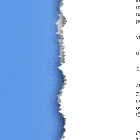
i
u
n
p
*
v
*
u
*
*
z
Z
c
o
t
N
P
z