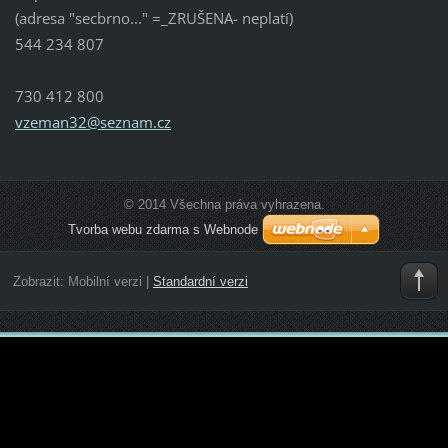
(adresa "secbrno..." =_ZRUŠENA- neplatí)
544 234 807
730 412 800
vzeman32
@seznam.
cz
© 2014 Všechna práva vyhrazena.
Tvorba webu zdarma s Webnode
Zobrazit:
Mobilní verzi
|
Standardní verzi