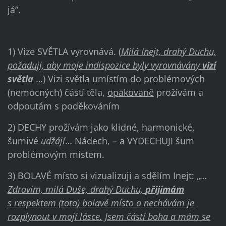
já“.
1) Vize SVĚTLA vyrovnává. (
Milá Inejt, drahý Duchu,
požaduji, aby moje indispozice byly vyrovnávány
vizí
světla
…) Vizi světla umístím do problémových
(nemocných) částí těla,
opakovaně
prožívám a
odpoutám s poděkováním
2) DECHY prožívám jako klidné, harmonické,
šumivé
udžájí
… Nádech, – a VYDECHUJI šum
problémovým místem.
3) BOLAVÉ místo si vizualizuji a sdělím Inejt: „
…
Zdravím, milá Duše, drahý Duchu,
přijímám
s respektem (toto) bolavé místo a nechávám je
rozplynout v mojí lásce. Jsem částí boha a mám se