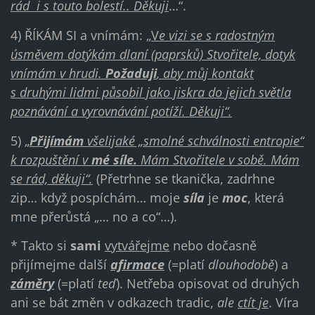
rád i s touto bolestí.. Děkuji
…“.
4) ŘÍKÁM SI a vnímám: „
V
e vizi se s radostným
úsměvem dotýkám dlaní (paprsků) Stvořitele, dotyk
vnímám v hrudi.
Požaduji
, aby můj kontakt
s druhými lidmi působil jako jiskra do jejich světla
poznávání a vyrovnávání potíží. Děkuji“.
5) „
Přijímám
všelijaké „smolné schválnosti entropie“
k rozpuštění v
mé síle.
Mám Stvořitele v sobě. Mám
se rád, děkuji“.
(Přetrhne se tkanička, zadrhne
zip… když pospíchám… moje
síla
je
moc
, která
mne přerůstá „… no a co“…).
* Takto si
sami
vytvářejme
nebo dočasně
přijímejme další
afirmace
(=platí
dlouhodobě
) a
záměry
(=platí
teď
). Netřeba opisovat od druhých
ani se bát změn v odkazech tradic,
ale
ctít je
. Víra