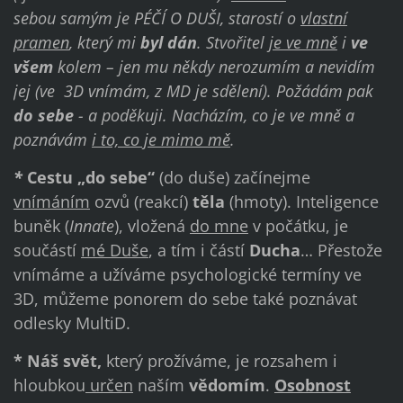
sebou samým je PÉČÍ O DUŠI, starostí o
vlastní
pramen
, který mi
byl dán
. Stvořitel
je ve mně
i
ve
všem
kolem – jen mu někdy nerozumím a nevidím
jej (ve 3D vnímám, z MD je sdělení). Požádám pak
do sebe
- a poděkuji. Nacházím, co je ve mně a
poznávám
i to, co je mimo mě
.
*
Cestu „do sebe“
(do duše) začínejme
vnímáním
ozvů (reakcí)
těla
(hmoty). Inteligence
buněk (
Innate
), vložená
do mne
v počátku, je
součástí
mé Duše
, a tím i částí
Ducha
… Přestože
vnímáme a užíváme psychologické termíny ve
3D, můžeme ponorem do sebe také poznávat
odlesky MultiD.
* Náš
svět,
který prožíváme, je rozsahem i
hloubkou
určen
naším
vědomím
.
Osobnost