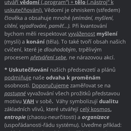
utváří
vědomí
(„program“) +
tělo
(„nástroj“ k
uskutečňování).
Vědomí je ohniskem (středem)
člověka a obsahuje mnohé
(vnímání, myšlení,
cítění, vyjadřování, paměť…).
Při kvantování
bychom měli respektovat
vyváženost
myšlení
(mysli) a
konání
(těla). To také tvoří obsah našich
cvičení, které je
dlouhodobým
, trpělivým
procesem
přetváření sebe
, ne nárazovou akcí.
* Uskutečňování
našich předsevzetí a plánů
podmiňuje
naše
odvaha
k proměnám
osobnosti.
Doporučujeme
zaměřovat se na
postupné
vyvažování všech prožitků představou
motivu
VAH
v sobě
.
Váhy symbolizují
dualitu
základních vlivů, které utvářejí
celý kosmos
,
entropie
(chaosu-neurčitosti) a
organizace
(uspořádanosti-řádu systému). Uveďme příklad: