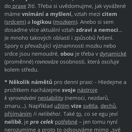
do
praxe
žití. Třeba si uvědomujme, jak vyvážené
máme
vnímání a myšlení,
vztah mezi
citem
(
srdcem)
a
logikou
(
mozkem
). Anebo si sem
dosaďme více aktuální vztah
zdraví a nemoci
…
Je mnoho takových oblastí i způsobů řešení.
Spory o převažující významnosti mozku nebo
srdce jsou nemoudré,
obou
je třeba v
dynamické
(proměnné)
rovnováze
osobnosti, která
osciluje
kolem středu.
* Několik námětů
pro denní praxi: - Hledejme a
prožitkem nacházejme
svoje
nástroje
k vyrovnávání
nestability
(nemoci, nezdarů,
zmaru…). Například
užitím
vize
světla
,
dechů
,
přijímáním
/
i nelibého
/. Také
to,
co se egu jeví
nelibě
, je
pro celek
potřebné
– jen tomu nyní
nerozumíme a proto to odsouváme mimo „své