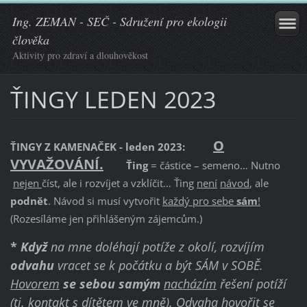
Ing. ZEMAN - SEČ - Sdružení pro ekologii
člověka
Aktivity pro zdraví a dlouhověkost
ŤINGY LEDEN 2023
O
ŤINGY Z KAMENAČEK - leden 2023:
VYVAŽOVÁNÍ.
Ťing
= částice – semeno… Nutno
nejen
číst, ale i rozvíjet a vzklíčit… Ťing
není
návod
, ale
podnět
. Návod si musí vytvořit
každý pro sebe
sám
!
(Rozesíláme jen přihlášeným zájemcům.)
*
Když
na mne doléhají potíže z okolí, rozvíjím
odvahu
vracet se k počátku a být SÁM v SOBĚ.
Hovorem
se sebou
samým
nacházím
řešení potíží
(tj. kontakt s dítětem ve mně).
Odvaha
hovořit se