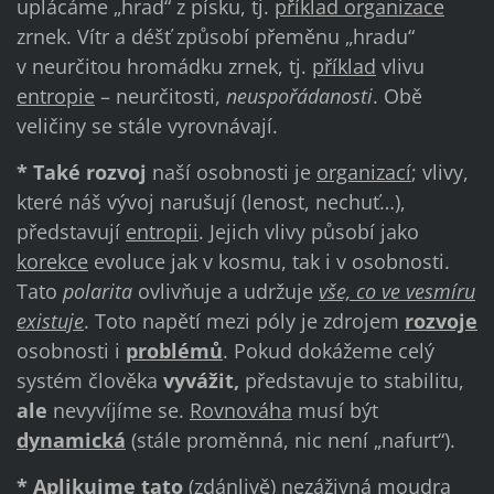
uplácáme „hrad“ z písku, tj.
příklad organizace
zrnek. Vítr a déšť způsobí přeměnu „hradu“
v neurčitou hromádku zrnek, tj.
příklad
vlivu
entropie
– neurčitosti,
neuspořádanosti
. Obě
veličiny se stále vyrovnávají.
* Také rozvoj
naší osobnosti je
organizací
; vlivy,
které náš vývoj narušují (lenost, nechuť…),
představují
entropii
. Jejich vlivy působí jako
korekce
evoluce jak v kosmu, tak i v osobnosti.
Tato
polarita
ovlivňuje a udržuje
vše, co ve vesmíru
existuje
. Toto napětí mezi póly je zdrojem
rozvoje
osobnosti i
problémů
. Pokud dokážeme celý
systém člověka
vyvážit,
představuje to stabilitu,
ale
nevyvíjíme se.
Rovnováha
musí být
dynamická
(stále proměnná, nic není „nafurt“).
* Aplikujme tato
(zdánlivě) nezáživná moudra