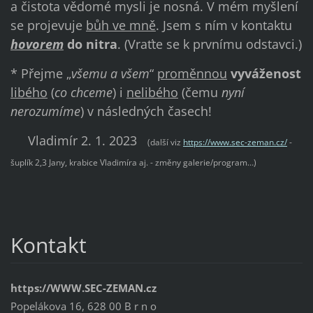
a čistota vědomé mysli je nosná. V mém myšlení
se projevuje
bůh ve mně
. Jsem s ním v kontaktu
hovorem
do nitra
. (Vraťte se k prvnímu odstavci.)
* Přejme „
všemu a všem
“
proměnnou
vyváženost
libého
(
co chceme
) i
nelibého
(čemu
nyní
nerozumíme
) v následných časech!
Vladimír 2. 1. 2023
(další viz
https://www.sec-zeman.cz/
-
šuplík 2,3 Jany, krabice Vladimíra aj. - změny galerie/program…)
Kontakt
https://WWW.SEC-ZEMAN.cz
Popelákova 16, 628 00 B r n o