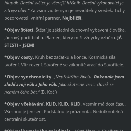
hlupák. Dnešní světec je včerejší hříšník. Dnešní vykonavatel je
zítřejší oběť.“
Za vším viditelným je neviditelný svědek. Tichý
pozorovatel, vnitřní partner,
Nejbližší.
*
Objev štěstí.
Štěstí je základní duchovní vybavení člověka.
Jádrový pocit blaha. Plamen, který míří vždycky vzhůru.
JÁ –
ŠTĚSTÍ – JSEM!
*
Objev cesty.
Kruh bez začátku a konce. Kosmická síla
tvoření. Vítr rození. Stvořené se zákonitě vrací do Stvořitele.
*
Objev synchronicity.
„Nepřekážím životu.
Dokonale jsem
sladil svoji vůli s Jeho vůlí.
Jako skutečně věřící člověk se
nemám čeho bát.“
(B. Kočí)
*
Objev včekávání.
KLID, KLID, KLID.
Vesmír má dost času.
Všechno je jen sen. Podstatou je prázdnota. Nedotknutelná
centrální skutečnost.
*
Objev lhostejného zploditele.
„Mezi Mnou a člověkem je