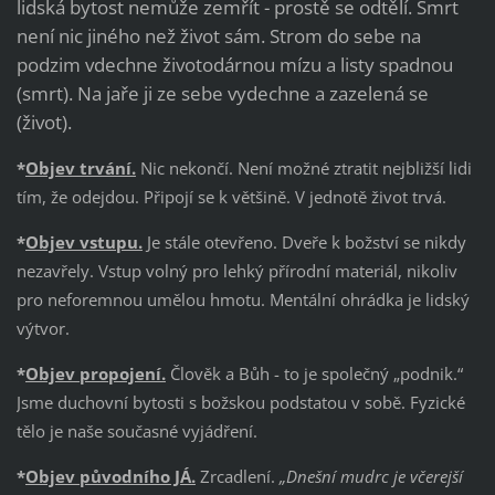
lidská bytost nemůže zemřít - prostě se odtělí. Smrt
není nic jiného než život sám. Strom do sebe na
podzim vdechne životodárnou mízu a listy spadnou
(smrt). Na jaře ji ze sebe vydechne a zazelená se
(život).
*
Objev trvání.
Nic nekončí. Není možné ztratit nejbližší lidi
tím, že odejdou. Připojí se k většině. V jednotě život trvá.
*
Objev vstupu.
Je stále otevřeno. Dveře k božství se nikdy
nezavřely. Vstup volný pro lehký přírodní materiál, nikoliv
pro neforemnou umělou hmotu. Mentální ohrádka je lidský
výtvor.
*
Objev propojení.
Člověk a Bůh - to je společný „podnik.“
Jsme duchovní bytosti s božskou podstatou v sobě. Fyzické
tělo je naše současné vyjádření.
*
Objev původního JÁ.
Zrcadlení.
„Dnešní mudrc je včerejší