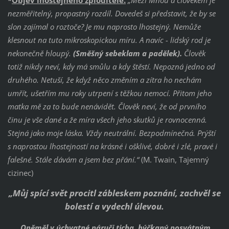
nezměřitelný, propastný rozdíl. Dovedeš si představit, že by se
slon zajímal o roztoče? Je mu naprosto lhostejný. Nemůže
klesnout na tuto mikroskopickou míru. A navíc - lidský rod je
nekonečně hloupý.
(Směšný sebeklam a padělek).
Člověk
totiž nikdy neví, kdy má smůlu a kdy štěstí. Nepozná jedno od
druhého. Netuší, že když něco změním a zítra ho nechám
umřít, ušetřím mu roky utrpení s těžkou nemocí. Přitom jeho
matka mě za to bude nenávidět. Člověk neví, že od prvního
činu je vše dané a že míra všech jeho skutků je rovnocenná.
Stejná jako moje láska. Vždy neutrální. Bezpodmínečná. Prýští
s naprostou lhostejností na krásné i ošklivé, dobré i zlé, pravé i
falešné. Stále dávám a jsem bez přání.“
(M. Twain, Tajemný
cizinec)
„Můj spící svět procitl zábleskem poznání, zachvěl se
bolestí a vydechl úlevou.
Oněměl v úchvatné náruči ticha, hýčkaný posvátným