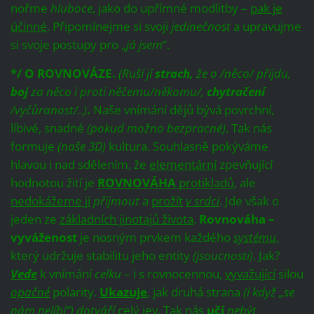
nořme
hluboce
, jako do upřímné modlitby –
pak je
účinné
. Připomínejme si svoji
jedinečnost
a upravujme
si svoje postupy pro „
já jsem
“.
*/ O ROVNOVÁZE.
(Ruší jí
strach,
že o /něco/ přijdu,
boj
za něco i proti něčemu/někomu/,
chytračení
/vyčůranost/..)
.
Naše vnímání dějů bývá povrchní,
líbivé, snadné
(pokud možno bezpracné)
. Tak nás
formuje
(naše 3D)
kultura. Souhlasně pokýváme
hlavou i nad sdělením, že
elementární
zpevňující
hodnotou žití je
ROVNOVÁHA
protikladů
, ale
nedokážeme ji
přijmout
a
prožít
v srdci
. Jde však o
jeden ze
základních jinotajů života
.
Rovnováha –
vyváženost
je nosným prvkem každého
systému
,
který udržuje stabilitu jeho entity
(jsoucnosti)
. Jak?
Vede
k vnímání
celku
– i s rovnocennou,
vyvažující
silou
opačné
polarity.
Ukazuje
, jak druhá strana
(i když „se
nám nelíbí“)
dotváří
celý jev. Tak nás
učí
nebýt