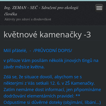
Ing. ZEMAN - SEČ - Sdružení pro ekologii
člověka
Aktivity pro zdraví a dlouhověkost
květnové kamenačky -3
Milí přátelé, - /PRŮVODNÍ DOPIS/
v příloze Vám posílám několik jinových ťingů na
závěr měsíce května.
Zdá se, že situace dovolí, abychom se s
některými z Vás setkali 12. 6. v ZŠ Kamenačky.
Zatím nemáme dost informací, jen připomínáme
dodržování elementárních pravidel: **
Odpustíme si důvěrné doteky (objímání, líbání...)