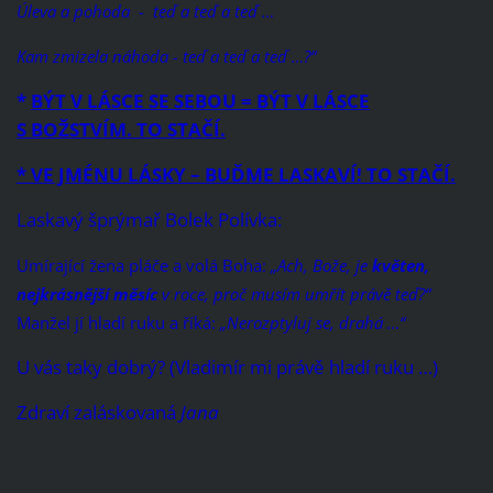
Úleva a pohoda - teď a teď a teď …
Kam zmizela náhoda - teď a teď a teď …?“
*
BÝT V LÁSCE SE SEBOU = BÝT V LÁSCE
S BOŽSTVÍM. TO STAČÍ.
* VE JMÉNU LÁSKY – BUĎME LASKAVÍ! TO STAČÍ.
Laskavý šprýmař Bolek Polívka:
Umírající žena pláče a volá Boha:
„
Ach, Bože, je
květen,
nejkrásnější měsíc
v roce, proč musím umřít právě teď?“
Manžel jí hladí ruku a říká:
„
Nerozptyluj se, drahá …“
U vás taky dobrý? (Vladimír mi právě hladí ruku …)
Zdraví zaláskovaná
Jana