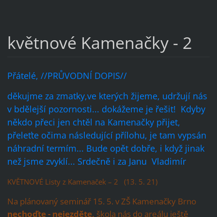
květnové Kamenačky - 2
Přátelé, //PRŮVODNÍ DOPIS//
děkujme za zmatky,ve kterých žijeme, udržují nás
v bdělejší pozornosti... dokážeme je řešit! Kdyby
někdo přeci jen chtěl na Kamenačky přijet,
přeleťte očima následující přílohu, je tam vypsán
náhradní termím... Bude opět dobře, i když jinak
než jsme zvyklí... Srdečně i za Janu Vladimír
KVĚTNOVÉ Listy z Kamenaček – 2 (13. 5. 21)
Na plánovaný seminář 15. 5. v ZŠ Kamenačky Brno
nechoďte -
nejezděte,
škola nás do areálu ještě