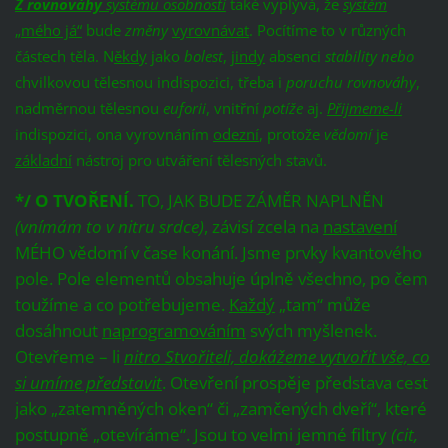
Z rovnováhy
systému osobnosti
také vyplývá, že
systém
„mého já“
bude
změny
vyrovnávat
. Pocítíme to v různých
částech těla. N
ěkdy
jako
bolest
,
jindy
absenci
stability nebo
chvilkovou tělesnou indispozici, třeba i
poruchu rovnováhy
,
nadměrnou tělesnou
euforii
, vnitřní
potíže
aj.
Přijmeme-li
indispozici, ona vyrovnáním
odezní
, protože
vědomí
je
základní
nástroj pro utváření tělesných stavů.
*/ O TVOŘENÍ.
TO, JAK BUDE ZÁMĚR NAPLNĚN
(vnímám to v nitru srdce)
, závisí zcela na
nastavení
MÉHO vědomí v čase konání. Jsme prvky kvantového
pole. Pole elementů obsahuje úplně všechno, po čem
toužíme a co potřebujeme.
Každý
„tam“ může
dosáhnout
naprogramováním
svých myšlenek.
Otevřeme – li
nitro Stvořiteli, dokážeme vytvořit vše, co
si umíme představit
. Otevření prospěje představa cest
jako „zatemněných oken“ či „zamčených dveří“, které
postupně „otevíráme“. Jsou to velmi jemné filtry
(cit,