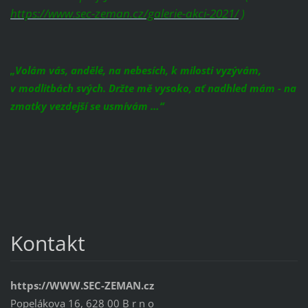
https://www.sec-zeman.cz/galerie-akci-2021/
)
„Volám vás, andělé, na nebesích, k milosti vyzývám,
v modlitbách svých. Držte mě vysoko, ať nadhled mám - na
zmatky vezdejší se usmívám …“
Kontakt
https://WWW.SEC-ZEMAN.cz
Popelákova 16, 628 00 B r n o