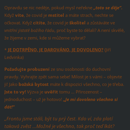
Opravdu se nic neděje, pokud mysl neřekne
„toto se děje“.
Když
víte
, že covid je
mstitel
a máte strach, nechte se
očkovat. Když
cítíte
, že covid je
školitel
a zůstáváte ve
vnitřní jistotě božího řádu
, proč byste to dělali? A není skvělé,
že žijeme v zemi, kde si můžeme vybrat?
*
JE DOTRPĚNO, JE DAROVÁNO, JE DOVOLENO?
(Jiří
Ledvinka)
Požadujte
probuzení
ze snu osobnosti do duchovní
pravdy. Vyhrajte zpět sama sebe! Milost je s vámi – objevte
ji! Jako
božská bytost
máte k dispozici všechno, co je třeba.
Jste to vy!
Výzva je
uvěřit
tomu … Přirozenost –
jednoduchost – už je hotovo!
„Je mi dovoleno všechno si
dát!“
„Frontu jsme stáli, být tu prý čest. Kdo ví, zda platí
taková zvěst …
Možné je všechno, tak proč teď lkát?