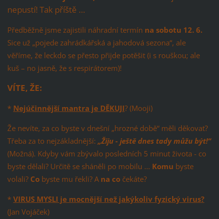
nepustí! Tak příště …
Předběžně jsme zajistili náhradní termín
na sobotu 12. 6.
Sice už „pojede zahrádkářská a jahodová sezona“, ale
věříme, že leckdo se přesto přijde potěšit (i s rouškou; ale
kuš – no jasně, že s respirátorem)!
VÍTE, ŽE:
*
Nejúčinnější mantra je DĚKUJI
? (Mooji)
Že nevíte, za co byste v dnešní „hrozné době“ měli děkovat?
Třeba za to nejzákladnější:
„Žiju - ještě dnes tady můžu být!“
(Možná). Kdyby vám zbývalo posledních 5 minut života - co
byste dělali? Určitě se sháněli po mobilu ...
Komu
byste
volali?
Co
byste mu řekli? A
na co
čekáte?
*
VIRUS MYSLI je mocnější než jakýkoliv fyzický virus?
(Jan Vojáček)