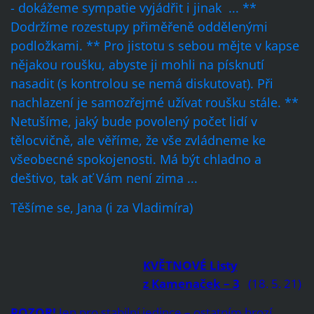
- dokážeme sympatie vyjádřit i jinak ... **
Dodržíme rozestupy přiměřeně oddělenými
podložkami. ** Pro jistotu s sebou mějte v kapse
nějakou roušku, abyste ji mohli na písknutí
nasadit (s kontrolou se nemá diskutovat). Při
nachlazení je samozřejmé užívat roušku stále. **
Netušíme, jaký bude povolený počet lidí v
tělocvičně, ale věříme, že vše zvládneme ke
všeobecné spokojenosti. Má být chladno a
deštivo, tak ať Vám není zima ...
Těšíme se, Jana (i za Vladimíra)
KVĚTNOVÉ Listy
z Kamenaček – 3
(18. 5. 21)
POZOR!
Jen pro stabilní jedince – ostatním hrozí