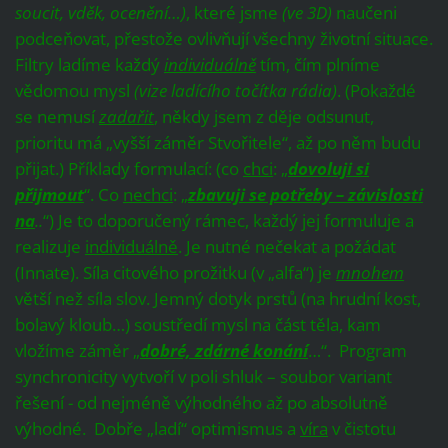
soucit, vděk, ocenění…)
, které jsme
(ve 3D)
naučeni
podceňovat, přestože ovlivňují všechny životní situace.
Filtry ladíme každý
individuálně
tím, čím plníme
vědomou mysl
(vize ladícího točítka rádia)
. (Pokaždé
se nemusí
zadařit
, někdy jsem z děje odsunut,
prioritu má „vyšší záměr Stvořitele“, až po něm budu
přijat.) Příklady formulací: (co
chci
: „
dovoluji si
přijmout
“. Co
nechci
: „
zbavuji se potřeby – závislosti
na
..
“) Je to doporučený rámec, každý jej formuluje a
realizuje
individuálně
. Je nutné nečekat a požádat
(Innate). Síla citového prožitku (v „alfa“) je
mnohem
větší než síla slov. Jemný dotyk prstů (na hrudní kost,
bolavý kloub…) soustředí mysl na část těla, kam
vložíme záměr „
dobré, zdárné konání
…“. Program
synchronicity vytvoří v poli shluk – soubor variant
řešení - od nejméně výhodného až po absolutně
výhodné. Dobře „ladí“ optimismus a
víra
v čistotu