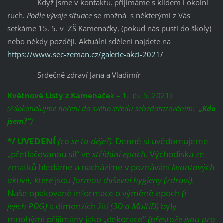
Když jsme v kontaktu, přijímáme s klidem i okolní
ruch.
Podle vývoje situace
se možná s některými z Vás
setkáme 15. 5. v ZŠ Kamenačky, (pokud nás pustí do školy)
nebo někdy později. Aktuální sdělení najdete na
https://www.sec-zeman.cz/galerie-akci-2021/
Srdečně zdraví Jana a Vladimír
Květnové Listy z Kamenaček – 1
. (5. 5. 2021)
(Zdokonalujme noření do
svého
středu sebedotazováním:
„Kdo
jsem?“
)
*/ UVEDENÍ
(co se to děje?)
.
Denně si uvědomujeme
„
přetlačovanou sil
“ ve
střídání epoch
. Východiska ze
zmatků hledáme a nacházíme v poznávání
kvantových
aktivit, které
jsou
formou duševní hygieny
(zdraví).
Naše opakované informace o
výměně epoch
(i
jejich PDG)
a
dimenzích
žití
(3D a MultiD)
byly
mnohými přijímány jako „dekorace“
(přestože jsou pro