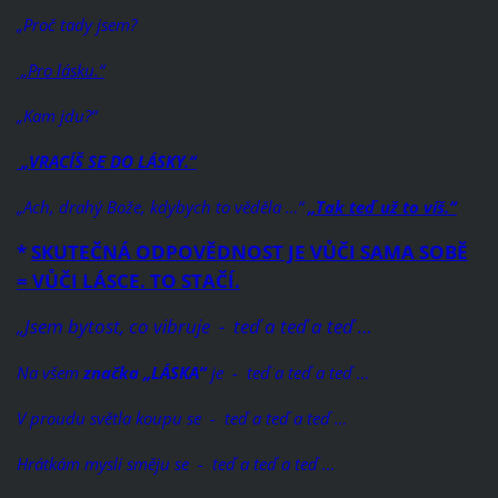
„Proč tady jsem?
„Pro lásku.“
„Kam jdu?“
„VRACÍŠ SE DO LÁSKY.“
„Ach, drahý Bože, kdybych to věděla …“
„Tak teď už to víš.“
*
SKUTEČNÁ ODPOVĚDNOST JE VŮČI SAMA SOBĚ
= VŮČI LÁSCE. TO STAČÍ.
„Jsem bytost, co vibruje - teď a teď a teď …
Na všem
značka
„LÁSKA“
je - teď a teď a teď …
V proudu světla koupu se - teď a teď a teď …
Hrátkám mysli směju se - teď a teď a teď …