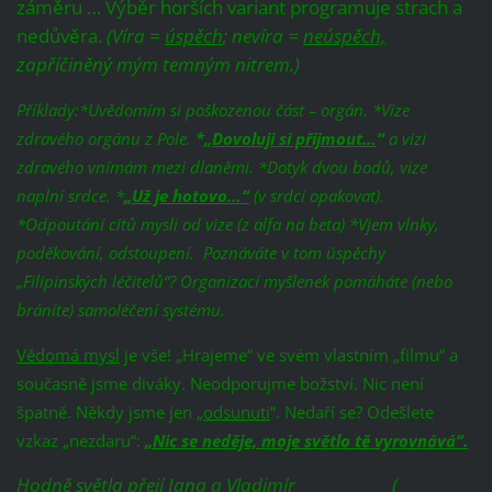
záměru … Výběr horších variant programuje strach a
nedůvěra.
(Víra =
úspěch
; nevíra =
neúspěch,
zapříčiněný mým temným nitrem.)
Příklady:*Uvědomím si poškozenou část – orgán. *Vize
zdravého orgánu z Pole.
*„
Dovoluji si přijmout
…
“
a vizi
zdravého vnímám mezi dlaněmi. *Dotyk dvou bodů, vize
naplní srdce. *
„
Už je hotovo
…“
(v srdci opakovat).
*Odpoutání citů mysli od vize (z alfa na beta) *Vjem vlnky,
poděkování, odstoupení. Poznáváte v tom úspěchy
„Filipinských léčitelů“? Organizací myšlenek pomáháte (nebo
bráníte) samoléčení systému.
Vědomá mysl
je vše! „Hrajeme“ ve svém vlastním „filmu“ a
současně jsme diváky. Neodporujme božství. Nic není
špatně. Někdy jsme jen „
odsunuti
“. Nedaří se? Odešlete
vzkaz „nezdaru“:
„Nic se neděje, moje světlo tě vyrovnává“.
Hodně světla přejí Jana
a
Vladimír
(