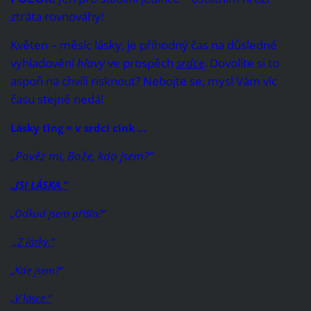
ztráta rovnováhy!
Květen – měsíc lásky, je příhodný čas na důsledné
vyhladovění
hlavy
ve prospěch
srdce
. Dovolíte si to
aspoň na chvíli risknout? Nebojte se, mysl Vám víc
času stejně nedá!
Lásky ťing = v srdci cink …
„
Pověz mi, Bože, kdo jsem?
“
„JSI LÁSKA.“
„
Odkud jsem přišla?“
„Z lásky.“
„Kde jsem?“
„V lásce.“