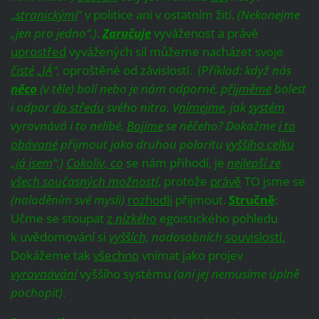
„
stranickými
“ v politice ani v ostatním žití.
(Nekonejme
„jen pro jedno“.)
.
Zaručuje
vyváženost a právě
uprostřed
vyvážených sil můžeme nacházet svoje
čisté „JÁ
“,
oproštěné od závislostí. (P
říklad: když nás
něco
(v těle) bolí nebo je nám odporné, p
řijměme
bolest
i odpor
do středu
svého nitra. V
nímejme
, jak
systém
vyrovnává i to nelibé.
Bojíme
se něčeho? Dokažme
i to
obávané
přijmout jako druhou polaritu
vyššího celku
„já jsem
“.)
Cokoliv, co
se nám přihodí, je
nejlepší ze
všech současných možností
, protože
právě
TO jsme se
(naladěním své mysli)
rozhodli
přijmout.
Stručně
:
Učme se stoupat
z
nízkého
egoistického pohledu
k uvědomování si
vyšších,
nadosobních
souvislostí.
Dokážeme tak
všechno
vnímat jako projev
vyrovnávání
vyššího systému
(ani jej nemusíme úplně
pochopit)
.