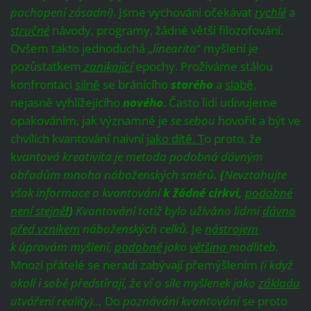
pochopení zásadní)
. Jsme vychováni očekávat
rychlé
a
stručné
návody, programy, žádné větší filozofování.
Ovšem takto jednoduchá „
linearita
“ myšlení je
pozůstatkem
zanikající
epochy. Prožíváme stálou
konfrontaci
silně
se bránícího
starého
a
slabě,
nejasně vyhlížejícího
nového
. Často lidi udivujeme
opakováním, jak významné je
se sebou
hovořit a být ve
chvílích kvantování naivní
jako dítě. T
o proto, že
k
vantová kreativita je metoda podobná dávným
obřadům mnoha náboženských směrů
.
(
Nevztahujte
však informace o kvantování
k žádné církvi,
podobné
není stejné
!
)
Kvantování totiž bylo užíváno lidmi
dávno
před vznikem
náboženských celků.
Je
nástrojem
k úpravám myšlení,
podobně
jako
většina
modliteb.
Mnozí přátelé se neradi zabývají přemýšlením
(i když
okolí i sobě předstírají, že ví o síle myšlenek jako
základu
utváření reality)…
Do
poznávání
kvantování
se proto